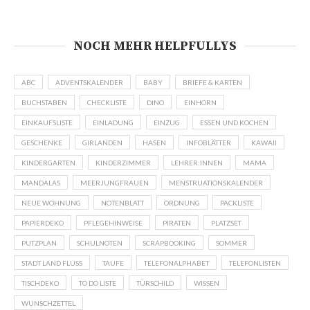
NOCH MEHR HELPFULLYS
ABC
ADVENTSKALENDER
BABY
BRIEFE & KARTEN
BUCHSTABEN
CHECKLISTE
DINO
EINHORN
EINKAUFSLISTE
EINLADUNG
EINZUG
ESSEN UND KOCHEN
GESCHENKE
GIRLANDEN
HASEN
INFOBLÄTTER
KAWAII
KINDERGARTEN
KINDERZIMMER
LEHRER:INNEN
MAMA
MANDALAS
MEERJUNGFRAUEN
MENSTRUATIONSKALENDER
NEUE WOHNUNG
NOTENBLATT
ORDNUNG
PACKLISTE
PAPIERDEKO
PFLEGEHINWEISE
PIRATEN
PLATZSET
PUTZPLAN
SCHULNOTEN
SCRAPBOOKING
SOMMER
STADT LAND FLUSS
TAUFE
TELEFONALPHABET
TELEFONLISTEN
TISCHDEKO
TO DO LISTE
TÜRSCHILD
WISSEN
WUNSCHZETTEL