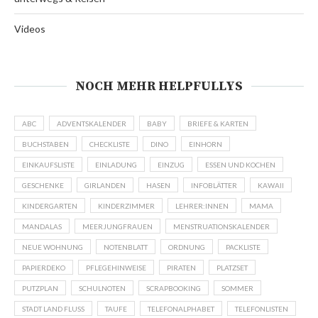
Videos
NOCH MEHR HELPFULLYS
ABC
ADVENTSKALENDER
BABY
BRIEFE & KARTEN
BUCHSTABEN
CHECKLISTE
DINO
EINHORN
EINKAUFSLISTE
EINLADUNG
EINZUG
ESSEN UND KOCHEN
GESCHENKE
GIRLANDEN
HASEN
INFOBLÄTTER
KAWAII
KINDERGARTEN
KINDERZIMMER
LEHRER:INNEN
MAMA
MANDALAS
MEERJUNGFRAUEN
MENSTRUATIONSKALENDER
NEUE WOHNUNG
NOTENBLATT
ORDNUNG
PACKLISTE
PAPIERDEKO
PFLEGEHINWEISE
PIRATEN
PLATZSET
PUTZPLAN
SCHULNOTEN
SCRAPBOOKING
SOMMER
STADT LAND FLUSS
TAUFE
TELEFONALPHABET
TELEFONLISTEN