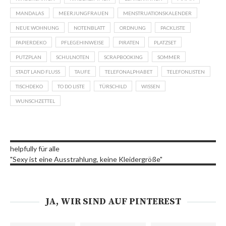
MANDALAS
MEERJUNGFRAUEN
MENSTRUATIONSKALENDER
NEUE WOHNUNG
NOTENBLATT
ORDNUNG
PACKLISTE
PAPIERDEKO
PFLEGEHINWEISE
PIRATEN
PLATZSET
PUTZPLAN
SCHULNOTEN
SCRAPBOOKING
SOMMER
STADT LAND FLUSS
TAUFE
TELEFONALPHABET
TELEFONLISTEN
TISCHDEKO
TO DO LISTE
TÜRSCHILD
WISSEN
WUNSCHZETTEL
helpfully für alle
"Sexy ist eine Ausstrahlung, keine Kleidergröße"
JA, WIR SIND AUF PINTEREST