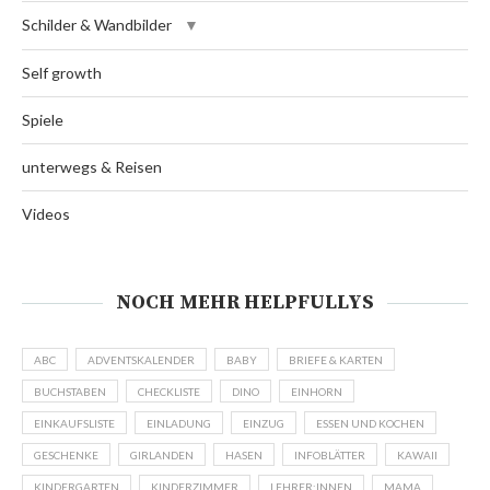
Schilder & Wandbilder
Self growth
Spiele
unterwegs & Reisen
Videos
NOCH MEHR HELPFULLYS
ABC
ADVENTSKALENDER
BABY
BRIEFE & KARTEN
BUCHSTABEN
CHECKLISTE
DINO
EINHORN
EINKAUFSLISTE
EINLADUNG
EINZUG
ESSEN UND KOCHEN
GESCHENKE
GIRLANDEN
HASEN
INFOBLÄTTER
KAWAII
KINDERGARTEN
KINDERZIMMER
LEHRER:INNEN
MAMA