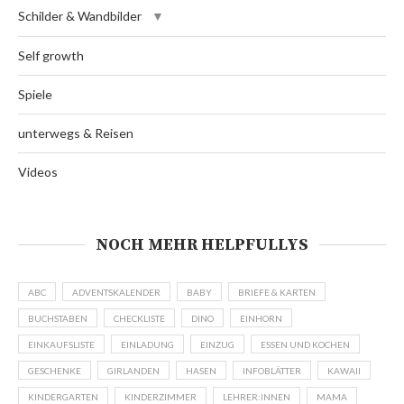
Schilder & Wandbilder
Self growth
Spiele
unterwegs & Reisen
Videos
NOCH MEHR HELPFULLYS
ABC
ADVENTSKALENDER
BABY
BRIEFE & KARTEN
BUCHSTABEN
CHECKLISTE
DINO
EINHORN
EINKAUFSLISTE
EINLADUNG
EINZUG
ESSEN UND KOCHEN
GESCHENKE
GIRLANDEN
HASEN
INFOBLÄTTER
KAWAII
KINDERGARTEN
KINDERZIMMER
LEHRER:INNEN
MAMA