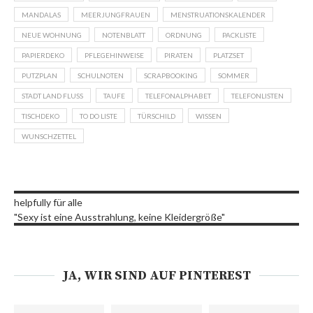
MANDALAS
MEERJUNGFRAUEN
MENSTRUATIONSKALENDER
NEUE WOHNUNG
NOTENBLATT
ORDNUNG
PACKLISTE
PAPIERDEKO
PFLEGEHINWEISE
PIRATEN
PLATZSET
PUTZPLAN
SCHULNOTEN
SCRAPBOOKING
SOMMER
STADT LAND FLUSS
TAUFE
TELEFONALPHABET
TELEFONLISTEN
TISCHDEKO
TO DO LISTE
TÜRSCHILD
WISSEN
WUNSCHZETTEL
helpfully für alle
"Sexy ist eine Ausstrahlung, keine Kleidergröße"
JA, WIR SIND AUF PINTEREST