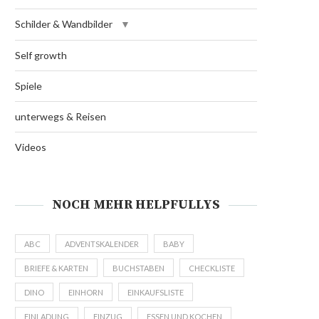
Schilder & Wandbilder
Self growth
Spiele
unterwegs & Reisen
Videos
NOCH MEHR HELPFULLYS
ABC
ADVENTSKALENDER
BABY
BRIEFE & KARTEN
BUCHSTABEN
CHECKLISTE
DINO
EINHORN
EINKAUFSLISTE
EINLADUNG
EINZUG
ESSEN UND KOCHEN