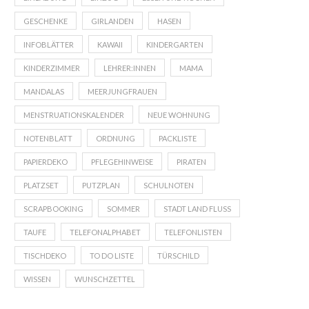
GESCHENKE
GIRLANDEN
HASEN
INFOBLÄTTER
KAWAII
KINDERGARTEN
KINDERZIMMER
LEHRER:INNEN
MAMA
MANDALAS
MEERJUNGFRAUEN
MENSTRUATIONSKALENDER
NEUE WOHNUNG
NOTENBLATT
ORDNUNG
PACKLISTE
PAPIERDEKO
PFLEGEHINWEISE
PIRATEN
PLATZSET
PUTZPLAN
SCHULNOTEN
SCRAPBOOKING
SOMMER
STADT LAND FLUSS
TAUFE
TELEFONALPHABET
TELEFONLISTEN
TISCHDEKO
TO DO LISTE
TÜRSCHILD
WISSEN
WUNSCHZETTEL