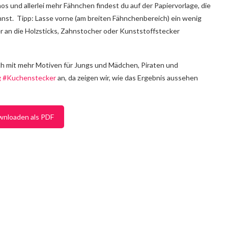
os und allerlei mehr Fähnchen findest du auf der Papiervorlage, die
nst. Tipp: Lasse vorne (am breiten Fähnchenbereich) ein wenig
r an die Holzsticks, Zahnstocher oder Kunststoffstecker
h mit mehr Motiven für Jungs und Mädchen, Piraten und
ag #Kuchenstecker
an, da zeigen wir, wie das Ergebnis aussehen
wnloaden als PDF