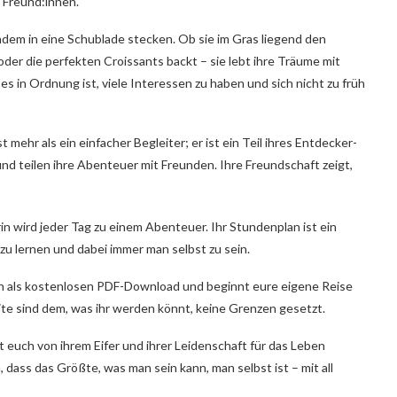
n Freund:innen.
dem in eine Schublade stecken. Ob sie im Gras liegend den
oder die perfekten Croissants backt – sie lebt ihre Träume mit
 es in Ordnung ist, viele Interessen zu haben und sich nicht zu früh
 mehr als ein einfacher Begleiter; er ist ein Teil ihres Entdecker-
d teilen ihre Abenteuer mit Freunden. Ihre Freundschaft zeigt,
in wird jeder Tag zu einem Abenteuer. Ihr Stundenplan ist ein
zu lernen und dabei immer man selbst zu sein.
 als kostenlosen PDF-Download und beginnt eure eigene Reise
te sind dem, was ihr werden könnt, keine Grenzen gesetzt.
 euch von ihrem Eifer und ihrer Leidenschaft für das Leben
 dass das Größte, was man sein kann, man selbst ist – mit all