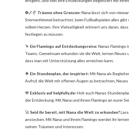
entgeht, und teilt ihre Entdeckungen begeistert mit ihre
⚽️🌌🥐
Träume ohne Grenzen:
Nana lässt sich von nieman
Sternenhimmel betrachtet, beim Fußballspielen alles gibt 
vollem Herzen. Ihre Vielseitigkeit erinnert uns daran, dass
festlegen zu müssen.
🦩
Ein Flamingo auf Entdeckungsreise:
Nanas Flamingo ist
Teams. Gemeinsam erkunden sie die Welt, lernen Neues un
dass man mit Unterstützung alles erreichen kann.
🌟
Ein Stundenplan, der inspiriert:
Mit Nana als Begleiter
Aufruf, die Welt mit offenen Augen zu betrachten, Neues 
💙
Exklusiv auf helpfully.de:
Holt euch Nanas Stundenplan
der Entdeckung. Mit Nana und ihrem Flamingo an eurer Sei
🚀
Seid ihr bereit, mit Nana die Welt zu erkunden?
Lasst
anstecken. Mit Nana und ihrem Flamingo werdet ihr lernen,
seinen Träumen und Interessen.