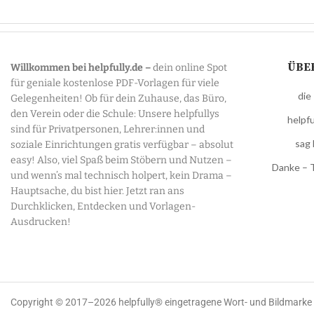
ÜBE
Willkommen bei helpfully.de –
dein online Spot
für geniale kostenlose PDF-Vorlagen für viele
die
Gelegenheiten! Ob für dein Zuhause, das Büro,
den Verein oder die Schule: Unsere helpfullys
helpfu
sind für Privatpersonen, Lehrer:innen und
sag 
soziale Einrichtungen gratis verfügbar – absolut
easy! Also, viel Spaß beim Stöbern und Nutzen –
Danke – 
und wenn’s mal technisch holpert, kein Drama –
Hauptsache, du bist hier. Jetzt ran ans
Durchklicken, Entdecken und Vorlagen-
Ausdrucken!
Copyright © 2017–2026 helpfully® eingetragene Wort- und Bildmark