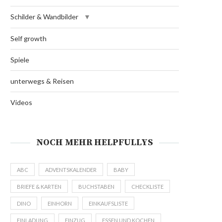
Schilder & Wandbilder
Self growth
Spiele
unterwegs & Reisen
Videos
NOCH MEHR HELPFULLYS
ABC
ADVENTSKALENDER
BABY
BRIEFE & KARTEN
BUCHSTABEN
CHECKLISTE
DINO
EINHORN
EINKAUFSLISTE
EINLADUNG
EINZUG
ESSEN UND KOCHEN