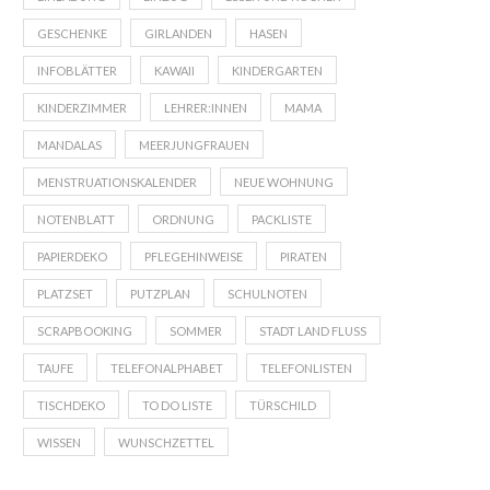
GESCHENKE
GIRLANDEN
HASEN
INFOBLÄTTER
KAWAII
KINDERGARTEN
KINDERZIMMER
LEHRER:INNEN
MAMA
MANDALAS
MEERJUNGFRAUEN
MENSTRUATIONSKALENDER
NEUE WOHNUNG
NOTENBLATT
ORDNUNG
PACKLISTE
PAPIERDEKO
PFLEGEHINWEISE
PIRATEN
PLATZSET
PUTZPLAN
SCHULNOTEN
SCRAPBOOKING
SOMMER
STADT LAND FLUSS
TAUFE
TELEFONALPHABET
TELEFONLISTEN
TISCHDEKO
TO DO LISTE
TÜRSCHILD
WISSEN
WUNSCHZETTEL