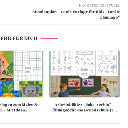
NÄCHSTES HELPFULLY
Stundenplan – Coole Vorlage für Kids „Lani &
Flamingo“
EHR FÜR DICH
rlagen zum Malen &
Arbeitsblätter „links-rechts“ –
n – Mit Ideen...
Übungen für die Grundschule (3...