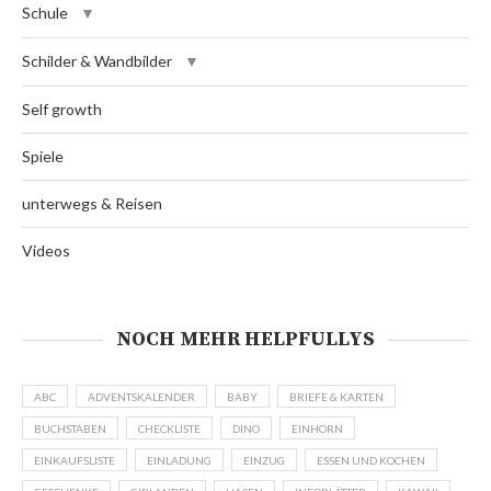
Schule
Schilder & Wandbilder
Self growth
Spiele
unterwegs & Reisen
Videos
NOCH MEHR HELPFULLYS
ABC
ADVENTSKALENDER
BABY
BRIEFE & KARTEN
BUCHSTABEN
CHECKLISTE
DINO
EINHORN
EINKAUFSLISTE
EINLADUNG
EINZUG
ESSEN UND KOCHEN