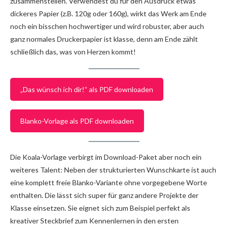
zusammenstellen. Verwendest du für den Ausdruck etwas
dickeres Papier (z.B. 120g oder 160g), wirkt das Werk am Ende
noch ein bisschen hochwertiger und wird robuster, aber auch
ganz normales Druckerpapier ist klasse, denn am Ende zählt
schließlich das, was von Herzen kommt!
„Das wünsch ich dir!“ als PDF downloaden
Blanko-Vorlage als PDF downloaden
Die Koala-Vorlage verbirgt im Download-Paket aber noch ein
weiteres Talent: Neben der strukturierten Wunschkarte ist auch
eine komplett freie Blanko-Variante ohne vorgegebene Worte
enthalten. Die lässt sich super für ganz andere Projekte der
Klasse einsetzen. Sie eignet sich zum Beispiel perfekt als
kreativer Steckbrief zum Kennenlernen in den ersten