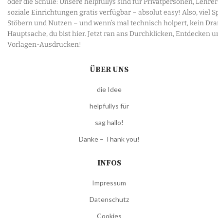
oder die Schule: Unsere helpfullys sind für Privatpersonen, Lehre
soziale Einrichtungen gratis verfügbar – absolut easy! Also, viel 
Stöbern und Nutzen – und wenn’s mal technisch holpert, kein Dr
Hauptsache, du bist hier. Jetzt ran ans Durchklicken, Entdecken u
Vorlagen-Ausdrucken!
ÜBER UNS
die Idee
helpfullys für
sag hallo!
Danke – Thank you!
INFOS
Impressum
Datenschutz
Cookies