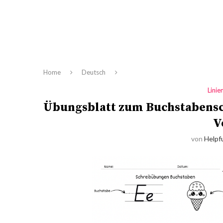
Home
Deutsch
Linie
Übungsblatt zum Buchstabensch
V
von
Helpfu