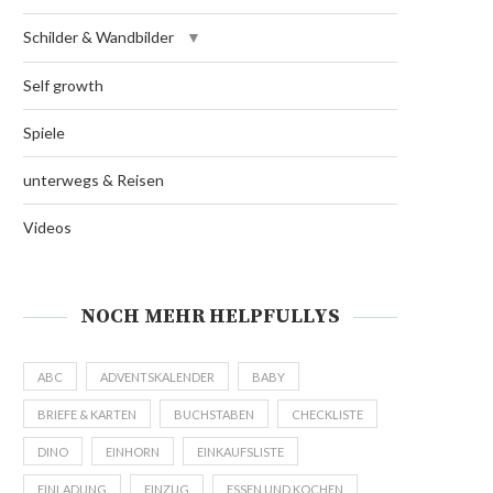
Schilder & Wandbilder
Self growth
Spiele
unterwegs & Reisen
Videos
NOCH MEHR HELPFULLYS
ABC
ADVENTSKALENDER
BABY
BRIEFE & KARTEN
BUCHSTABEN
CHECKLISTE
DINO
EINHORN
EINKAUFSLISTE
EINLADUNG
EINZUG
ESSEN UND KOCHEN