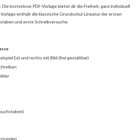
Die kostenlose PDF-Vorlage bietet dir die Freiheit, ganz individuell
Vorlage enthält die klassische Grundschul-Lineatur der ersten
chstaben und erste Schreibversuche.
lasse
spiel Ee) und rechts mit Bild (frei gestaltbar)
chreiben
ilder
buchstaben)
erstunden