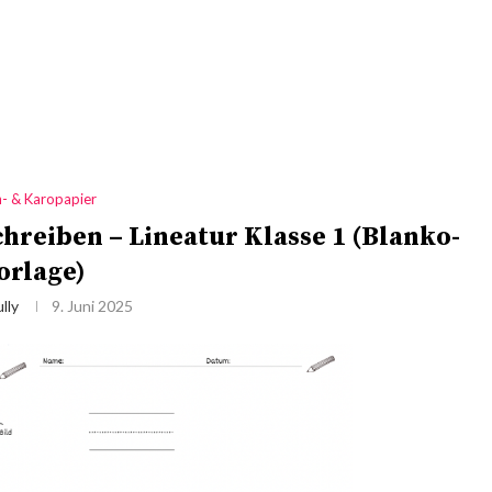
n- & Karopapier
reiben – Lineatur Klasse 1 (Blanko-
orlage)
lly
9. Juni 2025