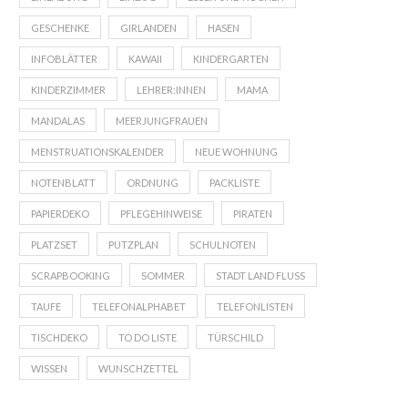
GESCHENKE
GIRLANDEN
HASEN
INFOBLÄTTER
KAWAII
KINDERGARTEN
KINDERZIMMER
LEHRER:INNEN
MAMA
MANDALAS
MEERJUNGFRAUEN
MENSTRUATIONSKALENDER
NEUE WOHNUNG
NOTENBLATT
ORDNUNG
PACKLISTE
PAPIERDEKO
PFLEGEHINWEISE
PIRATEN
PLATZSET
PUTZPLAN
SCHULNOTEN
SCRAPBOOKING
SOMMER
STADT LAND FLUSS
TAUFE
TELEFONALPHABET
TELEFONLISTEN
TISCHDEKO
TO DO LISTE
TÜRSCHILD
WISSEN
WUNSCHZETTEL