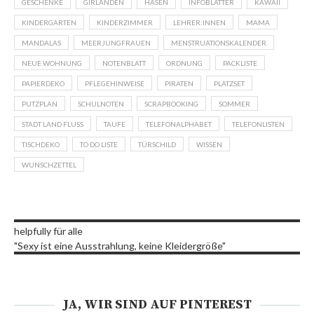
GESCHENKE
GIRLANDEN
HASEN
INFOBLÄTTER
KAWAII
KINDERGARTEN
KINDERZIMMER
LEHRER:INNEN
MAMA
MANDALAS
MEERJUNGFRAUEN
MENSTRUATIONSKALENDER
NEUE WOHNUNG
NOTENBLATT
ORDNUNG
PACKLISTE
PAPIERDEKO
PFLEGEHINWEISE
PIRATEN
PLATZSET
PUTZPLAN
SCHULNOTEN
SCRAPBOOKING
SOMMER
STADT LAND FLUSS
TAUFE
TELEFONALPHABET
TELEFONLISTEN
TISCHDEKO
TO DO LISTE
TÜRSCHILD
WISSEN
WUNSCHZETTEL
helpfully für alle
"Sexy ist eine Ausstrahlung, keine Kleidergröße"
JA, WIR SIND AUF PINTEREST