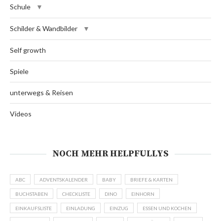
Schule
Schilder & Wandbilder
Self growth
Spiele
unterwegs & Reisen
Videos
NOCH MEHR HELPFULLYS
ABC
ADVENTSKALENDER
BABY
BRIEFE & KARTEN
BUCHSTABEN
CHECKLISTE
DINO
EINHORN
EINKAUFSLISTE
EINLADUNG
EINZUG
ESSEN UND KOCHEN