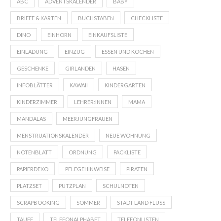
ABC
ADVENTSKALENDER
BABY
BRIEFE & KARTEN
BUCHSTABEN
CHECKLISTE
DINO
EINHORN
EINKAUFSLISTE
EINLADUNG
EINZUG
ESSEN UND KOCHEN
GESCHENKE
GIRLANDEN
HASEN
INFOBLÄTTER
KAWAII
KINDERGARTEN
KINDERZIMMER
LEHRER:INNEN
MAMA
MANDALAS
MEERJUNGFRAUEN
MENSTRUATIONSKALENDER
NEUE WOHNUNG
NOTENBLATT
ORDNUNG
PACKLISTE
PAPIERDEKO
PFLEGEHINWEISE
PIRATEN
PLATZSET
PUTZPLAN
SCHULNOTEN
SCRAPBOOKING
SOMMER
STADT LAND FLUSS
TAUFE
TELEFONALPHABET
TELEFONLISTEN