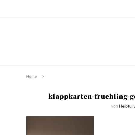
Home
klappkarten-fruehling-ge
von
Helpfull