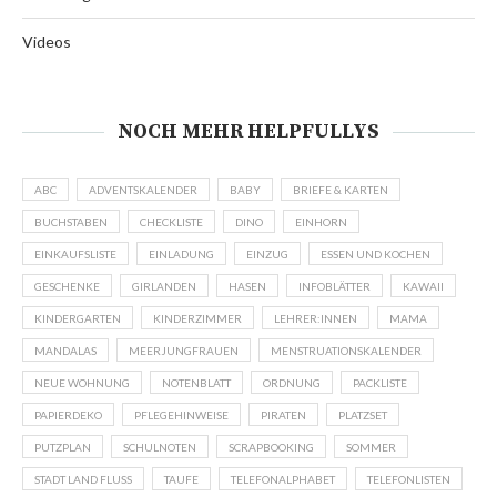
Videos
NOCH MEHR HELPFULLYS
ABC
ADVENTSKALENDER
BABY
BRIEFE & KARTEN
BUCHSTABEN
CHECKLISTE
DINO
EINHORN
EINKAUFSLISTE
EINLADUNG
EINZUG
ESSEN UND KOCHEN
GESCHENKE
GIRLANDEN
HASEN
INFOBLÄTTER
KAWAII
KINDERGARTEN
KINDERZIMMER
LEHRER:INNEN
MAMA
MANDALAS
MEERJUNGFRAUEN
MENSTRUATIONSKALENDER
NEUE WOHNUNG
NOTENBLATT
ORDNUNG
PACKLISTE
PAPIERDEKO
PFLEGEHINWEISE
PIRATEN
PLATZSET
PUTZPLAN
SCHULNOTEN
SCRAPBOOKING
SOMMER
STADT LAND FLUSS
TAUFE
TELEFONALPHABET
TELEFONLISTEN