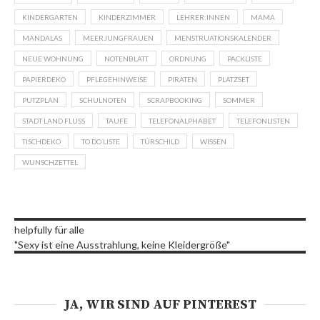
KINDERGARTEN
KINDERZIMMER
LEHRER:INNEN
MAMA
MANDALAS
MEERJUNGFRAUEN
MENSTRUATIONSKALENDER
NEUE WOHNUNG
NOTENBLATT
ORDNUNG
PACKLISTE
PAPIERDEKO
PFLEGEHINWEISE
PIRATEN
PLATZSET
PUTZPLAN
SCHULNOTEN
SCRAPBOOKING
SOMMER
STADT LAND FLUSS
TAUFE
TELEFONALPHABET
TELEFONLISTEN
TISCHDEKO
TO DO LISTE
TÜRSCHILD
WISSEN
WUNSCHZETTEL
helpfully für alle
"Sexy ist eine Ausstrahlung, keine Kleidergröße"
JA, WIR SIND AUF PINTEREST