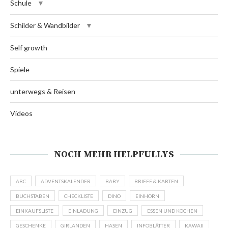
Schule
Schilder & Wandbilder
Self growth
Spiele
unterwegs & Reisen
Videos
NOCH MEHR HELPFULLYS
ABC
ADVENTSKALENDER
BABY
BRIEFE & KARTEN
BUCHSTABEN
CHECKLISTE
DINO
EINHORN
EINKAUFSLISTE
EINLADUNG
EINZUG
ESSEN UND KOCHEN
GESCHENKE
GIRLANDEN
HASEN
INFOBLÄTTER
KAWAII