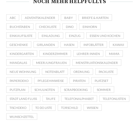
NOCH MEHR HELPFULLYS
ABC
ADVENTSKALENDER
BABY
BRIEFE & KARTEN
BUCHSTABEN
CHECKLISTE
DINO
EINHORN
EINKAUFSLISTE
EINLADUNG
EINZUG
ESSEN UND KOCHEN
GESCHENKE
GIRLANDEN
HASEN
INFOBLÄTTER
KAWAII
KINDERGARTEN
KINDERZIMMER
LEHRER:INNEN
MAMA
MANDALAS
MEERJUNGFRAUEN
MENSTRUATIONSKALENDER
NEUE WOHNUNG
NOTENBLATT
ORDNUNG
PACKLISTE
PAPIERDEKO
PFLEGEHINWEISE
PIRATEN
PLATZSET
PUTZPLAN
SCHULNOTEN
SCRAPBOOKING
SOMMER
STADT LAND FLUSS
TAUFE
TELEFONALPHABET
TELEFONLISTEN
TISCHDEKO
TO DO LISTE
TÜRSCHILD
WISSEN
WUNSCHZETTEL