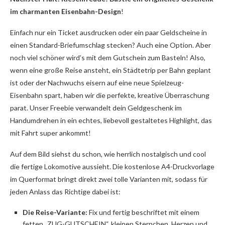
im charmanten Eisenbahn-Design
!
Einfach nur ein Ticket ausdrucken oder ein paar Geldscheine in
einen Standard-Briefumschlag stecken? Auch eine Option. Aber
noch viel schöner wird’s mit dem Gutschein zum Basteln! Also,
wenn eine große Reise ansteht, ein Städtetrip per Bahn geplant
ist oder der Nachwuchs eisern auf eine neue Spielzeug-
Eisenbahn spart, haben wir die perfekte, kreative Überraschung
parat. Unser Freebie verwandelt dein Geldgeschenk im
Handumdrehen in ein echtes, liebevoll gestaltetes Highlight, das
mit Fahrt super ankommt!
Auf dem Bild siehst du schon, wie herrlich nostalgisch und cool
die fertige Lokomotive aussieht. Die kostenlose A4-Druckvorlage
im Querformat bringt direkt zwei tolle Varianten mit, sodass für
jeden Anlass das Richtige dabei ist:
Die Reise-Variante:
Fix und fertig beschriftet mit einem
fetten „ZUG-GUTSCHEIN“, kleinen Sternchen, Herzen und