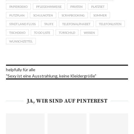
PAPIERDEKO
PFLEGEHINWEISE
PIRATEN
PLATZSET
PUTZPLAN
SCHULNOTEN
SCRAPBOOKING
SOMMER
STADT LAND FLUSS
TAUFE
TELEFONALPHABET
TELEFONLISTEN
TISCHDEKO
TO DO LISTE
TÜRSCHILD
WISSEN
WUNSCHZETTEL
helpfully für alle
"Sexy ist eine Ausstrahlung, keine Kleidergröße"
JA, WIR SIND AUF PINTEREST