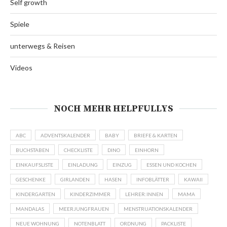
Self growth
Spiele
unterwegs & Reisen
Videos
NOCH MEHR HELPFULLYS
ABC
ADVENTSKALENDER
BABY
BRIEFE & KARTEN
BUCHSTABEN
CHECKLISTE
DINO
EINHORN
EINKAUFSLISTE
EINLADUNG
EINZUG
ESSEN UND KOCHEN
GESCHENKE
GIRLANDEN
HASEN
INFOBLÄTTER
KAWAII
KINDERGARTEN
KINDERZIMMER
LEHRER:INNEN
MAMA
MANDALAS
MEERJUNGFRAUEN
MENSTRUATIONSKALENDER
NEUE WOHNUNG
NOTENBLATT
ORDNUNG
PACKLISTE