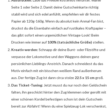
Ausdrucken:
Lade das Freebie kostenlos herunter. Wähle
Seite 1 oder Seite 2. Damit deine Gutscheinkarte richtig
stabil wird und sich edel anfühlt, empfehlen wir dir festes
Papier ab 120g-160g. Wenn du absolut kein Anmal-Fan bist,
druckst du die Eisenbahn einfach auf rustikales Kraftpapier –
das gibt sofort einen urgemütlichen Vintage-Look! Beim
Drucken wie immer auf
100% (tatsächliche Größe)
stellen.
Kreativ werden:
Schnapp dir deine Bunt- oder Filzstifte und
verpasse der Lokomotive und den Waggons deinen ganz
persönlichen Lieblings-Anstrich. Danach schneidest du das
Motiv einfach mit ein bisschen weißem Rand außenherum
aus. Der fertige Zug ist dann circa stolze
22.5 x 15 cm
groß.
Das Ticket-Tuning:
Jetzt musst du nur noch den Geldschein
falten, ihn geschickt hinter den Zug klemmen oder gerollt mit
einer schönen Kordel befestigen schon ist dein Gutschein
bereit zur Abfahrt! Wenn du eine Spielzeug-Lok verschenkst,