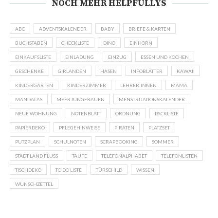
NOCH MEHR HELPFULLYS
ABC
ADVENTSKALENDER
BABY
BRIEFE & KARTEN
BUCHSTABEN
CHECKLISTE
DINO
EINHORN
EINKAUFSLISTE
EINLADUNG
EINZUG
ESSEN UND KOCHEN
GESCHENKE
GIRLANDEN
HASEN
INFOBLÄTTER
KAWAII
KINDERGARTEN
KINDERZIMMER
LEHRER:INNEN
MAMA
MANDALAS
MEERJUNGFRAUEN
MENSTRUATIONSKALENDER
NEUE WOHNUNG
NOTENBLATT
ORDNUNG
PACKLISTE
PAPIERDEKO
PFLEGEHINWEISE
PIRATEN
PLATZSET
PUTZPLAN
SCHULNOTEN
SCRAPBOOKING
SOMMER
STADT LAND FLUSS
TAUFE
TELEFONALPHABET
TELEFONLISTEN
TISCHDEKO
TO DO LISTE
TÜRSCHILD
WISSEN
WUNSCHZETTEL