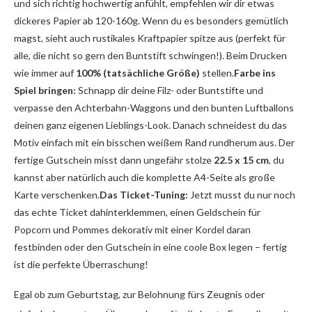
und sich richtig hochwertig anfühlt, empfehlen wir dir etwas
dickeres Papier ab 120-160g. Wenn du es besonders gemütlich
magst, sieht auch rustikales Kraftpapier spitze aus (perfekt für
alle, die nicht so gern den Buntstift schwingen!). Beim Drucken
wie immer auf
100% (tatsächliche Größe)
stellen.
Farbe ins
Spiel bringen:
Schnapp dir deine Filz- oder Buntstifte und
verpasse den Achterbahn-Waggons und den bunten Luftballons
deinen ganz eigenen Lieblings-Look. Danach schneidest du das
Motiv einfach mit ein bisschen weißem Rand rundherum aus. Der
fertige Gutschein misst dann ungefähr stolze
22.5 x 15 cm
, du
kannst aber natürlich auch die komplette A4-Seite als große
Karte verschenken.
Das Ticket-Tuning:
Jetzt musst du nur noch
das echte Ticket dahinterklemmen, einen Geldschein für
Popcorn und Pommes dekorativ mit einer Kordel daran
festbinden oder den Gutschein in eine coole Box legen – fertig
ist die perfekte Überraschung!
Egal ob zum Geburtstag, zur Belohnung fürs Zeugnis oder