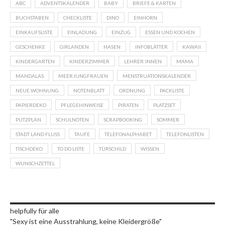
ABC
ADVENTSKALENDER
BABY
BRIEFE & KARTEN
BUCHSTABEN
CHECKLISTE
DINO
EINHORN
EINKAUFSLISTE
EINLADUNG
EINZUG
ESSEN UND KOCHEN
GESCHENKE
GIRLANDEN
HASEN
INFOBLÄTTER
KAWAII
KINDERGARTEN
KINDERZIMMER
LEHRER:INNEN
MAMA
MANDALAS
MEERJUNGFRAUEN
MENSTRUATIONSKALENDER
NEUE WOHNUNG
NOTENBLATT
ORDNUNG
PACKLISTE
PAPIERDEKO
PFLEGEHINWEISE
PIRATEN
PLATZSET
PUTZPLAN
SCHULNOTEN
SCRAPBOOKING
SOMMER
STADT LAND FLUSS
TAUFE
TELEFONALPHABET
TELEFONLISTEN
TISCHDEKO
TO DO LISTE
TÜRSCHILD
WISSEN
WUNSCHZETTEL
helpfully für alle
"Sexy ist eine Ausstrahlung, keine Kleidergröße"