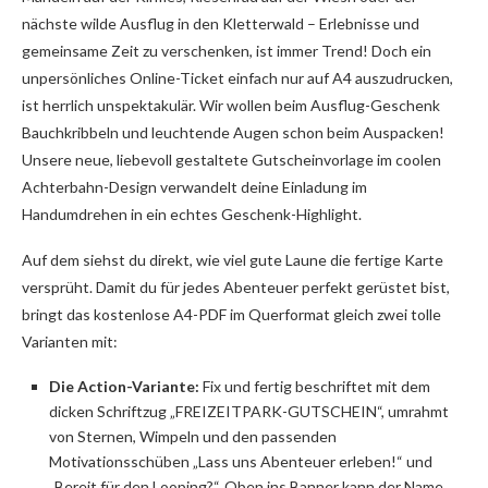
nächste wilde Ausflug in den Kletterwald – Erlebnisse und
gemeinsame Zeit zu verschenken, ist immer Trend! Doch ein
unpersönliches Online-Ticket einfach nur auf A4 auszudrucken,
ist herrlich unspektakulär. Wir wollen beim Ausflug-Geschenk
Bauchkribbeln und leuchtende Augen schon beim Auspacken!
Unsere neue, liebevoll gestaltete Gutscheinvorlage im coolen
Achterbahn-Design verwandelt deine Einladung im
Handumdrehen in ein echtes Geschenk-Highlight.
Auf dem siehst du direkt, wie viel gute Laune die fertige Karte
versprüht. Damit du für jedes Abenteuer perfekt gerüstet bist,
bringt das kostenlose A4-PDF im Querformat gleich zwei tolle
Varianten mit:
Die Action-Variante:
Fix und fertig beschriftet mit dem
dicken Schriftzug „FREIZEITPARK-GUTSCHEIN“, umrahmt
von Sternen, Wimpeln und den passenden
Motivationsschüben „Lass uns Abenteuer erleben!“ und
„Bereit für den Looping?“. Oben ins Banner kann der Name