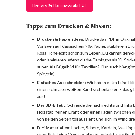
Hier große Flamingos als PDF
Tipps zum Drucken & Mixen:
Drucken & Papierideen:
Drucke das PDF in Original
Vorlagen auf klassischem 90g Papier, stabilerem Dr
Rosa-Töne echt schön zum Leben. Du kannst den/die
oder laminieren. Wenn du die Flamingos als XL-Stick
super. Als Bügelbild für Textilien? Klar, auch hier gi
Spiegeln).
Einfaches Ausschneiden:
Wir haben extra feine Hil
einen schmalen weißen Rand stehenlassen – das gib
aus!
Der 3D-Effekt:
Schneide die nach rechts und links 
Holzstab, feinen Draht oder einen Faden zwischen d
von beiden Seiten toll aussieht und sich im Wind d
DIY-Materialien:
Locher, Schere, Kordeln, Masking
eigentlich keine Grenzen, alles ist erlaubt, was Spa