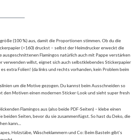
größe (100 %) aus, damit die Proportionen stimmen. Ob du die
uckerpapier (>160) druckst – selbst der Heimdrucker erweckt die
 ausgeschnittenen Flamingos natürlich auch mit Pappe verstärken
er verwenden willst, eignet sich auch selbstklebendes Stickerpapier
bt es extra Folien! (da links und rechts vorhanden, kein Problem beim
fslinien um die Motive gezogen. Du kannst beim Ausschneiden so
t den Motiven einen modernen Sticker-Look und sieht super fresh
blickenden Flamingos aus (also beide PDF-Seiten) – klebe einen
ie beiden Seiten, bevor du sie zusammenfügst. So hast du Deko, die
rehen kann…
tapes, Holzstäbe, Wäscheklammern und Co: Beim Basteln gibt’s
ß macht.