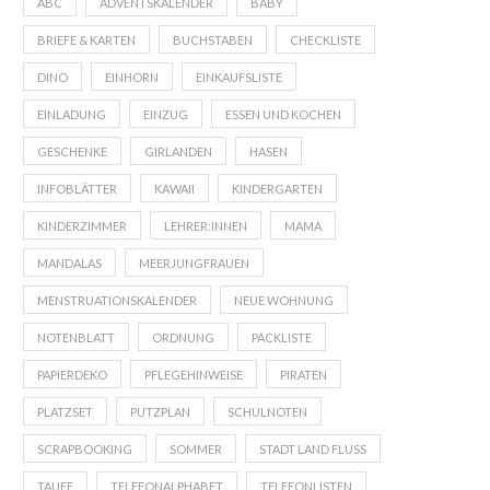
ABC
ADVENTSKALENDER
BABY
BRIEFE & KARTEN
BUCHSTABEN
CHECKLISTE
DINO
EINHORN
EINKAUFSLISTE
EINLADUNG
EINZUG
ESSEN UND KOCHEN
GESCHENKE
GIRLANDEN
HASEN
INFOBLÄTTER
KAWAII
KINDERGARTEN
KINDERZIMMER
LEHRER:INNEN
MAMA
MANDALAS
MEERJUNGFRAUEN
MENSTRUATIONSKALENDER
NEUE WOHNUNG
NOTENBLATT
ORDNUNG
PACKLISTE
PAPIERDEKO
PFLEGEHINWEISE
PIRATEN
PLATZSET
PUTZPLAN
SCHULNOTEN
SCRAPBOOKING
SOMMER
STADT LAND FLUSS
TAUFE
TELEFONALPHABET
TELEFONLISTEN