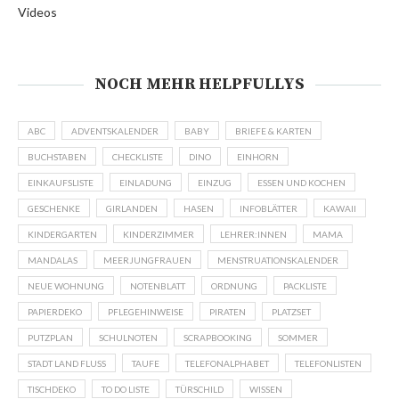
Videos
NOCH MEHR HELPFULLYS
ABC
ADVENTSKALENDER
BABY
BRIEFE & KARTEN
BUCHSTABEN
CHECKLISTE
DINO
EINHORN
EINKAUFSLISTE
EINLADUNG
EINZUG
ESSEN UND KOCHEN
GESCHENKE
GIRLANDEN
HASEN
INFOBLÄTTER
KAWAII
KINDERGARTEN
KINDERZIMMER
LEHRER:INNEN
MAMA
MANDALAS
MEERJUNGFRAUEN
MENSTRUATIONSKALENDER
NEUE WOHNUNG
NOTENBLATT
ORDNUNG
PACKLISTE
PAPIERDEKO
PFLEGEHINWEISE
PIRATEN
PLATZSET
PUTZPLAN
SCHULNOTEN
SCRAPBOOKING
SOMMER
STADT LAND FLUSS
TAUFE
TELEFONALPHABET
TELEFONLISTEN
TISCHDEKO
TO DO LISTE
TÜRSCHILD
WISSEN