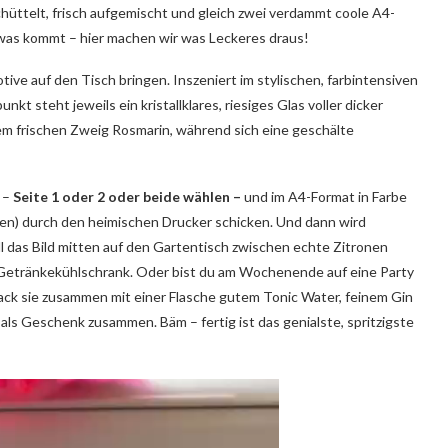
hüttelt, frisch aufgemischt und gleich zwei verdammt coole A4-
l, was kommt – hier machen wir was Leckeres draus!
tive auf den Tisch bringen. Inszeniert im stylischen, farbintensiven
t steht jeweils ein kristallklares, riesiges Glas voller dicker
em frischen Zweig Rosmarin, während sich eine geschälte
 –
Seite 1 oder 2 oder beide wählen –
und im A4-Format in Farbe
sen) durch den heimischen Drucker schicken. Und dann wird
ll das Bild mitten auf den Gartentisch zwischen echte Zitronen
 Getränkekühlschrank. Oder bist du am Wochenende auf eine Party
 pack sie zusammen mit einer Flasche gutem Tonic Water, feinem Gin
als Geschenk zusammen. Bäm – fertig ist das genialste, spritzigste