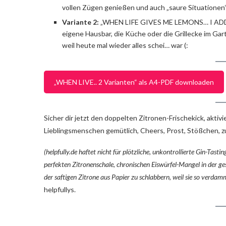
vollen Zügen genießen und auch „saure Situationen
Variante 2:
„WHEN LIFE GIVES ME LEMONS… I ADD GI
eigene Hausbar, die Küche oder die Grillecke im Ga
weil heute mal wieder alles schei… war (:
„WHEN LIVE.. 2 Varianten“ als A4-PDF downloaden
Sicher dir jetzt den doppelten Zitronen-Frischekick, akt
Lieblingsmenschen gemütlich, Cheers, Prost, Stößchen, 
(helpfully.de haftet nicht für plötzliche, unkontrollierte Gin-Ta
perfekten Zitronenschale, chronischen Eiswürfel-Mangel in der g
der saftigen Zitrone aus Papier zu schlabbern, weil sie so verda
helpfullys.