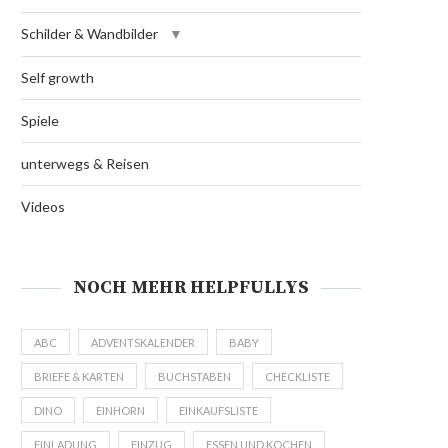
Schilder & Wandbilder
Self growth
Spiele
unterwegs & Reisen
Videos
NOCH MEHR HELPFULLYS
ABC
ADVENTSKALENDER
BABY
BRIEFE & KARTEN
BUCHSTABEN
CHECKLISTE
DINO
EINHORN
EINKAUFSLISTE
EINLADUNG
EINZUG
ESSEN UND KOCHEN