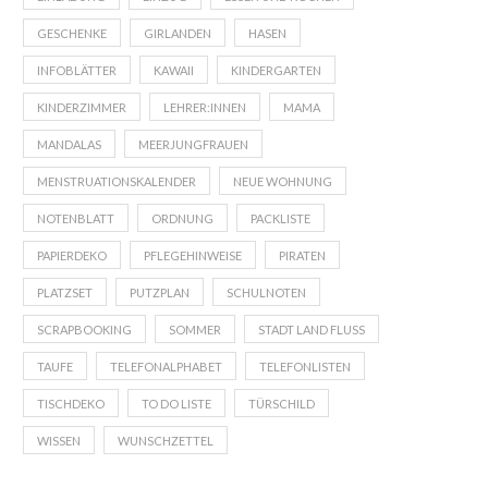
GESCHENKE
GIRLANDEN
HASEN
INFOBLÄTTER
KAWAII
KINDERGARTEN
KINDERZIMMER
LEHRER:INNEN
MAMA
MANDALAS
MEERJUNGFRAUEN
MENSTRUATIONSKALENDER
NEUE WOHNUNG
NOTENBLATT
ORDNUNG
PACKLISTE
PAPIERDEKO
PFLEGEHINWEISE
PIRATEN
PLATZSET
PUTZPLAN
SCHULNOTEN
SCRAPBOOKING
SOMMER
STADT LAND FLUSS
TAUFE
TELEFONALPHABET
TELEFONLISTEN
TISCHDEKO
TO DO LISTE
TÜRSCHILD
WISSEN
WUNSCHZETTEL