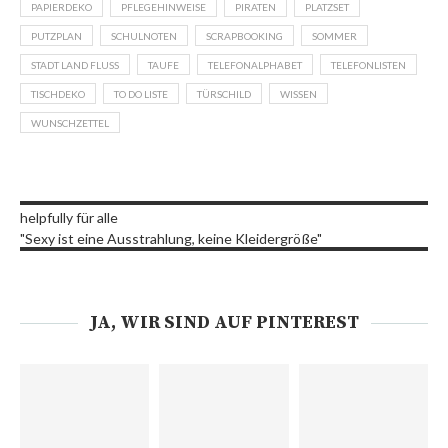
PAPIERDEKO
PFLEGEHINWEISE
PIRATEN
PLATZSET
PUTZPLAN
SCHULNOTEN
SCRAPBOOKING
SOMMER
STADT LAND FLUSS
TAUFE
TELEFONALPHABET
TELEFONLISTEN
TISCHDEKO
TO DO LISTE
TÜRSCHILD
WISSEN
WUNSCHZETTEL
helpfully für alle
"Sexy ist eine Ausstrahlung, keine Kleidergröße"
JA, WIR SIND AUF PINTEREST