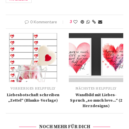
0 Kommentare
3
VORHERIGES HELPFULLY
NÄCHSTES HELPFULLY
Liebesbotschaft schreiben
Wandbild mit Liebes-
„Zettel“ (Blanko-Vorlage)
Spruch „so much love…“ (2
Herzdesigns)
NOCH MEHR FÜR DICH