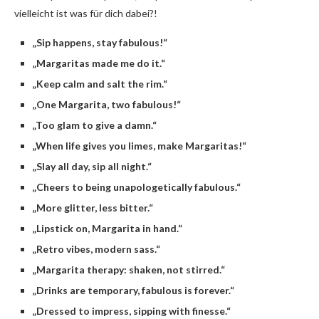
vielleicht ist was für dich dabei?!
„Sip happens, stay fabulous!“
„Margaritas made me do it.“
„Keep calm and salt the rim.“
„One Margarita, two fabulous!“
„Too glam to give a damn.“
„When life gives you limes, make Margaritas!“
„Slay all day, sip all night.“
„Cheers to being unapologetically fabulous.“
„More glitter, less bitter.“
„Lipstick on, Margarita in hand.“
„Retro vibes, modern sass.“
„Margarita therapy: shaken, not stirred.“
„Drinks are temporary, fabulous is forever.“
„Dressed to impress, sipping with finesse.“