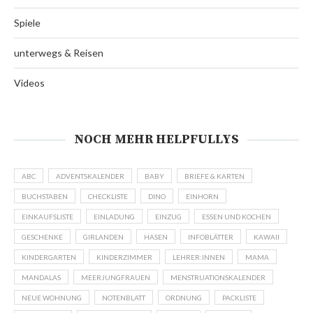
Spiele
unterwegs & Reisen
Videos
NOCH MEHR HELPFULLYS
ABC
ADVENTSKALENDER
BABY
BRIEFE & KARTEN
BUCHSTABEN
CHECKLISTE
DINO
EINHORN
EINKAUFSLISTE
EINLADUNG
EINZUG
ESSEN UND KOCHEN
GESCHENKE
GIRLANDEN
HASEN
INFOBLÄTTER
KAWAII
KINDERGARTEN
KINDERZIMMER
LEHRER:INNEN
MAMA
MANDALAS
MEERJUNGFRAUEN
MENSTRUATIONSKALENDER
NEUE WOHNUNG
NOTENBLATT
ORDNUNG
PACKLISTE