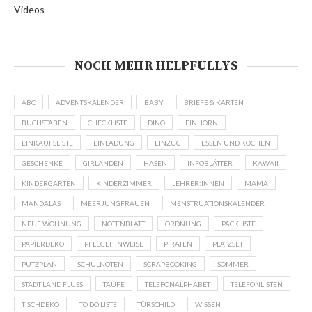
Videos
NOCH MEHR HELPFULLYS
ABC
ADVENTSKALENDER
BABY
BRIEFE & KARTEN
BUCHSTABEN
CHECKLISTE
DINO
EINHORN
EINKAUFSLISTE
EINLADUNG
EINZUG
ESSEN UND KOCHEN
GESCHENKE
GIRLANDEN
HASEN
INFOBLÄTTER
KAWAII
KINDERGARTEN
KINDERZIMMER
LEHRER:INNEN
MAMA
MANDALAS
MEERJUNGFRAUEN
MENSTRUATIONSKALENDER
NEUE WOHNUNG
NOTENBLATT
ORDNUNG
PACKLISTE
PAPIERDEKO
PFLEGEHINWEISE
PIRATEN
PLATZSET
PUTZPLAN
SCHULNOTEN
SCRAPBOOKING
SOMMER
STADT LAND FLUSS
TAUFE
TELEFONALPHABET
TELEFONLISTEN
TISCHDEKO
TO DO LISTE
TÜRSCHILD
WISSEN