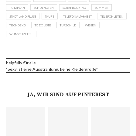
PUTZPLAN
SCHULNOTEN
SCRAPBOOKING
SOMMER
STADT LAND FLUSS
TAUFE
TELEFONALPHABET
TELEFONLISTEN
TISCHDEKO
TO DO LISTE
TÜRSCHILD
WISSEN
WUNSCHZETTEL
helpfully für alle
"Sexy ist eine Ausstrahlung, keine Kleidergröße"
JA, WIR SIND AUF PINTEREST