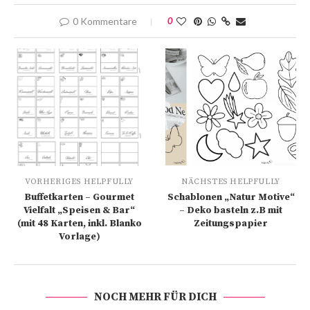
0 Kommentare
0
VORHERIGES HELPFULLY
NÄCHSTES HELPFULLY
Buffetkarten – Gourmet
Schablonen „Natur Motive“
Vielfalt „Speisen & Bar“
– Deko basteln z.B mit
(mit 48 Karten, inkl. Blanko
Zeitungspapier
Vorlage)
NOCH MEHR FÜR DICH