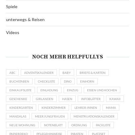
Spiele
unterwegs & Reisen
Videos
NOCH MEHR HELPFULLYS
ABC
ADVENTSKALENDER
BABY
BRIEFE & KARTEN
BUCHSTABEN
CHECKLISTE
DINO
EINHORN
EINKAUFSLISTE
EINLADUNG
EINZUG
ESSEN UND KOCHEN
GESCHENKE
GIRLANDEN
HASEN
INFOBLÄTTER
KAWAII
KINDERGARTEN
KINDERZIMMER
LEHRER:INNEN
MAMA
MANDALAS
MEERJUNGFRAUEN
MENSTRUATIONSKALENDER
NEUE WOHNUNG
NOTENBLATT
ORDNUNG
PACKLISTE
PAPIERDEKO
PFLEGEHINWEISE
PIRATEN
PLATZSET