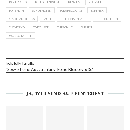
PAPIERDEKO
PFLEGEHINWEISE
PIRATEN
PLATZSET
PUTZPLAN
SCHULNOTEN
SCRAPBOOKING
SOMMER
STADT LAND FLUSS
TAUFE
TELEFONALPHABET
TELEFONLISTEN
TISCHDEKO
TO DO LISTE
TÜRSCHILD
WISSEN
WUNSCHZETTEL
helpfully für alle
"Sexy ist eine Ausstrahlung, keine Kleidergröße"
JA, WIR SIND AUF PINTEREST