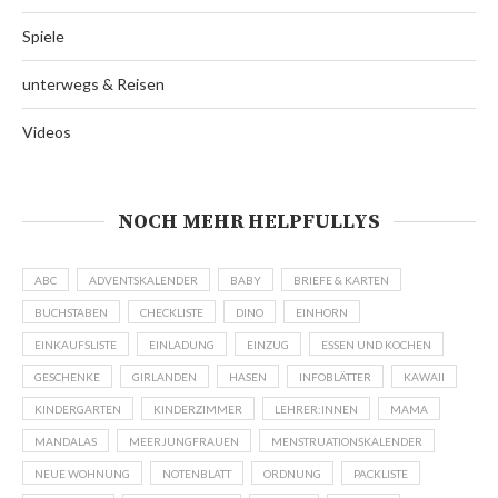
Spiele
unterwegs & Reisen
Videos
NOCH MEHR HELPFULLYS
ABC
ADVENTSKALENDER
BABY
BRIEFE & KARTEN
BUCHSTABEN
CHECKLISTE
DINO
EINHORN
EINKAUFSLISTE
EINLADUNG
EINZUG
ESSEN UND KOCHEN
GESCHENKE
GIRLANDEN
HASEN
INFOBLÄTTER
KAWAII
KINDERGARTEN
KINDERZIMMER
LEHRER:INNEN
MAMA
MANDALAS
MEERJUNGFRAUEN
MENSTRUATIONSKALENDER
NEUE WOHNUNG
NOTENBLATT
ORDNUNG
PACKLISTE