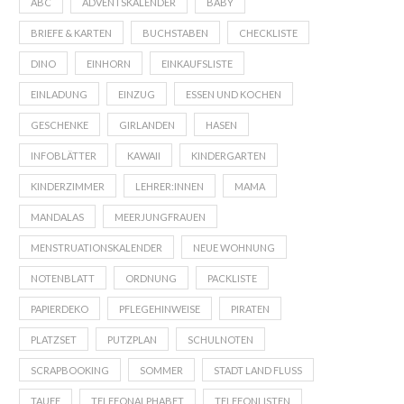
ABC
ADVENTSKALENDER
BABY
BRIEFE & KARTEN
BUCHSTABEN
CHECKLISTE
DINO
EINHORN
EINKAUFSLISTE
EINLADUNG
EINZUG
ESSEN UND KOCHEN
GESCHENKE
GIRLANDEN
HASEN
INFOBLÄTTER
KAWAII
KINDERGARTEN
KINDERZIMMER
LEHRER:INNEN
MAMA
MANDALAS
MEERJUNGFRAUEN
MENSTRUATIONSKALENDER
NEUE WOHNUNG
NOTENBLATT
ORDNUNG
PACKLISTE
PAPIERDEKO
PFLEGEHINWEISE
PIRATEN
PLATZSET
PUTZPLAN
SCHULNOTEN
SCRAPBOOKING
SOMMER
STADT LAND FLUSS
TAUFE
TELEFONALPHABET
TELEFONLISTEN