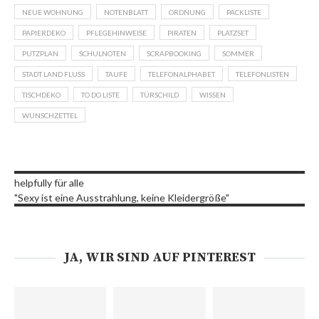
NEUE WOHNUNG
NOTENBLATT
ORDNUNG
PACKLISTE
PAPIERDEKO
PFLEGEHINWEISE
PIRATEN
PLATZSET
PUTZPLAN
SCHULNOTEN
SCRAPBOOKING
SOMMER
STADT LAND FLUSS
TAUFE
TELEFONALPHABET
TELEFONLISTEN
TISCHDEKO
TO DO LISTE
TÜRSCHILD
WISSEN
WUNSCHZETTEL
helpfully für alle
"Sexy ist eine Ausstrahlung, keine Kleidergröße"
JA, WIR SIND AUF PINTEREST