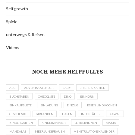
Self growth
Spiele
unterwegs & Reisen
Videos
NOCH MEHR HELPFULLYS
ABC
ADVENTSKALENDER
BABY
BRIEFE & KARTEN
BUCHSTABEN
CHECKLISTE
DINO
EINHORN
EINKAUFSLISTE
EINLADUNG
EINZUG
ESSEN UND KOCHEN
GESCHENKE
GIRLANDEN
HASEN
INFOBLÄTTER
KAWAII
KINDERGARTEN
KINDERZIMMER
LEHRER:INNEN
MAMA
MANDALAS
MEERJUNGFRAUEN
MENSTRUATIONSKALENDER