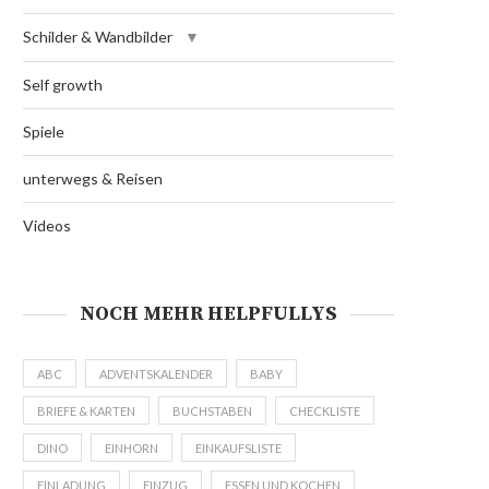
Schilder & Wandbilder
Self growth
Spiele
unterwegs & Reisen
Videos
NOCH MEHR HELPFULLYS
ABC
ADVENTSKALENDER
BABY
BRIEFE & KARTEN
BUCHSTABEN
CHECKLISTE
DINO
EINHORN
EINKAUFSLISTE
EINLADUNG
EINZUG
ESSEN UND KOCHEN