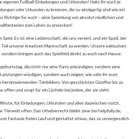
ure eigenen Fußball-Einladungen und Urkunden! Habt ihr euch je
dungen oder Urkunden zu kreieren, die so einzigartig sind wie ein
as Richtige für euch – eine Sammlung von absolut niedlichen und
ballfantasien zum Leben zu erwecken!
n Spiel. Es ist eine Leidenschaft, die uns vereint, und ein Spaß, der
 Teil unserer kreativen Mannschaft zu werden. Unsere exklusiven
r, sondern bringen auch das Spielfeld direkt zu euch nach Hause.
rgeburtstag, die nicht nur eine Party ankündigen, sondern eine
 Leistungen würdigen, sondern auch zeigen, wie sehr ihr eure
ren herzerwärmenden Tierbildern. Von geschickten Giraffen bis zu
offen und sorgt für ein Lächeln bei jedem, der sie sieht.
allfeste, für Einladungen, Urkunden und alles dazwischen nutzt.
e Tierwelt offen. Das Urheberrecht bleibt zwar bei helpfully.de,
urer Fantasie freien Lauf und gestaltet etwas, das so unvergesslich