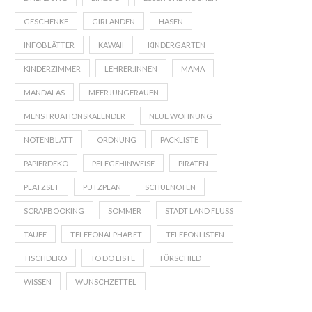
GESCHENKE
GIRLANDEN
HASEN
INFOBLÄTTER
KAWAII
KINDERGARTEN
KINDERZIMMER
LEHRER:INNEN
MAMA
MANDALAS
MEERJUNGFRAUEN
MENSTRUATIONSKALENDER
NEUE WOHNUNG
NOTENBLATT
ORDNUNG
PACKLISTE
PAPIERDEKO
PFLEGEHINWEISE
PIRATEN
PLATZSET
PUTZPLAN
SCHULNOTEN
SCRAPBOOKING
SOMMER
STADT LAND FLUSS
TAUFE
TELEFONALPHABET
TELEFONLISTEN
TISCHDEKO
TO DO LISTE
TÜRSCHILD
WISSEN
WUNSCHZETTEL