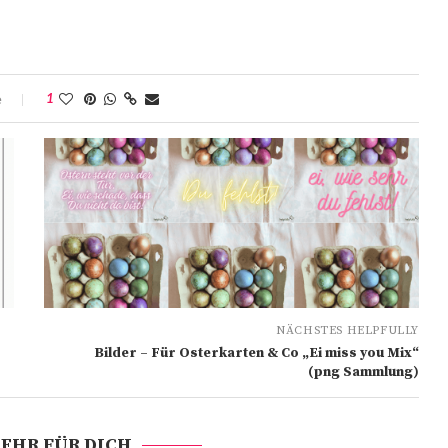
e
1
NÄCHSTES HELPFULLY
Bilder – Für Osterkarten & Co „Ei miss you Mix“
(png Sammlung)
EHR FÜR DICH