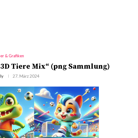
der & Grafiken
 „3D Tiere Mix“ (png Sammlung)
ly
27. März 2024