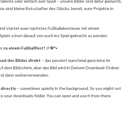
n Talente oder einfach zum Spaß – unsere Bilder sind dafür gemacht,
sie sind kleine Botschafter des Glücks, bereit, eure Projekte in
und startet euer nächstes Fußballabenteuer mit einem
Spiels schon darauf, von euch ins Spiel gebracht zu werden.
ss zu einem Fußballfest!
🎉⚽🐾
oad des Bildes direkt
– das passiert manchmal ganz leise im
 auf dem Bildschirm, aber das Bild wird in Deinem Download-Ordner
 und dann weiterverwenden.
 directly
– sometimes quietly in the background. So you might not
 to your downloads folder. You can open and use it from there