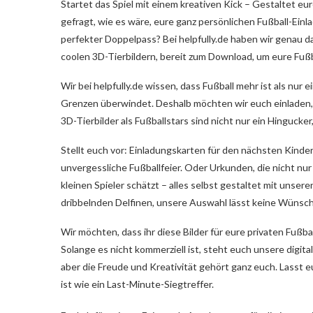
Startet das Spiel mit einem kreativen Kick – Gestaltet e
gefragt, wie es wäre, eure ganz persönlichen Fußball-Einla
perfekter Doppelpass? Bei helpfully.de haben wir genau d
coolen 3D-Tierbildern, bereit zum Download, um eure Fuß
Wir bei helpfully.de wissen, dass Fußball mehr ist als nur ei
Grenzen überwindet. Deshalb möchten wir euch einladen,
3D-Tierbilder als Fußballstars sind nicht nur ein Hingucke
Stellt euch vor: Einladungskarten für den nächsten Kinde
unvergessliche Fußballfeier. Oder Urkunden, die nicht nur
kleinen Spieler schätzt – alles selbst gestaltet mit unse
dribbelnden Delfinen, unsere Auswahl lässt keine Wünsche 
Wir möchten, dass ihr diese Bilder für eure privaten Fußb
Solange es nicht kommerziell ist, steht euch unsere digital
aber die Freude und Kreativität gehört ganz euch. Lasst e
ist wie ein Last-Minute-Siegtreffer.