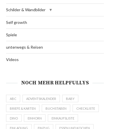
Schilder & Wandbilder
Self growth
Spiele
unterwegs & Reisen
Videos
NOCH MEHR HELPFULLYS
ABC
ADVENTSKALENDER
BABY
BRIEFE & KARTEN
BUCHSTABEN
CHECKLISTE
DINO
EINHORN
EINKAUFSLISTE
EINLADUNG
EINZUG
ESSEN UND KOCHEN