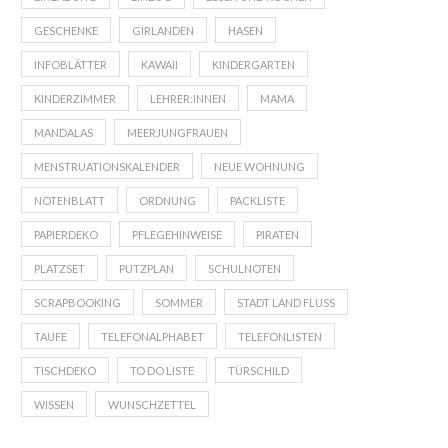
GESCHENKE
GIRLANDEN
HASEN
INFOBLÄTTER
KAWAII
KINDERGARTEN
KINDERZIMMER
LEHRER:INNEN
MAMA
MANDALAS
MEERJUNGFRAUEN
MENSTRUATIONSKALENDER
NEUE WOHNUNG
NOTENBLATT
ORDNUNG
PACKLISTE
PAPIERDEKO
PFLEGEHINWEISE
PIRATEN
PLATZSET
PUTZPLAN
SCHULNOTEN
SCRAPBOOKING
SOMMER
STADT LAND FLUSS
TAUFE
TELEFONALPHABET
TELEFONLISTEN
TISCHDEKO
TO DO LISTE
TÜRSCHILD
WISSEN
WUNSCHZETTEL