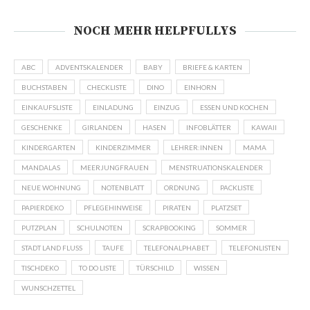
NOCH MEHR HELPFULLYS
ABC
ADVENTSKALENDER
BABY
BRIEFE & KARTEN
BUCHSTABEN
CHECKLISTE
DINO
EINHORN
EINKAUFSLISTE
EINLADUNG
EINZUG
ESSEN UND KOCHEN
GESCHENKE
GIRLANDEN
HASEN
INFOBLÄTTER
KAWAII
KINDERGARTEN
KINDERZIMMER
LEHRER:INNEN
MAMA
MANDALAS
MEERJUNGFRAUEN
MENSTRUATIONSKALENDER
NEUE WOHNUNG
NOTENBLATT
ORDNUNG
PACKLISTE
PAPIERDEKO
PFLEGEHINWEISE
PIRATEN
PLATZSET
PUTZPLAN
SCHULNOTEN
SCRAPBOOKING
SOMMER
STADT LAND FLUSS
TAUFE
TELEFONALPHABET
TELEFONLISTEN
TISCHDEKO
TO DO LISTE
TÜRSCHILD
WISSEN
WUNSCHZETTEL