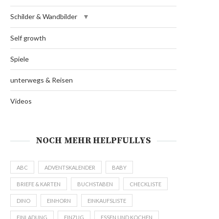
Schilder & Wandbilder
Self growth
Spiele
unterwegs & Reisen
Videos
NOCH MEHR HELPFULLYS
ABC
ADVENTSKALENDER
BABY
BRIEFE & KARTEN
BUCHSTABEN
CHECKLISTE
DINO
EINHORN
EINKAUFSLISTE
EINLADUNG
EINZUG
ESSEN UND KOCHEN