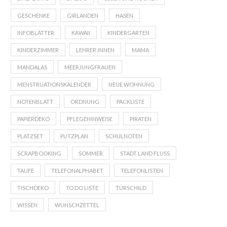
GESCHENKE
GIRLANDEN
HASEN
INFOBLÄTTER
KAWAII
KINDERGARTEN
KINDERZIMMER
LEHRER:INNEN
MAMA
MANDALAS
MEERJUNGFRAUEN
MENSTRUATIONSKALENDER
NEUE WOHNUNG
NOTENBLATT
ORDNUNG
PACKLISTE
PAPIERDEKO
PFLEGEHINWEISE
PIRATEN
PLATZSET
PUTZPLAN
SCHULNOTEN
SCRAPBOOKING
SOMMER
STADT LAND FLUSS
TAUFE
TELEFONALPHABET
TELEFONLISTEN
TISCHDEKO
TO DO LISTE
TÜRSCHILD
WISSEN
WUNSCHZETTEL