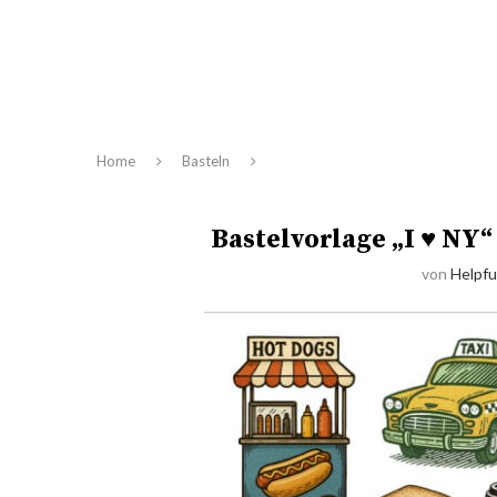
Home
Basteln
Bastelvorlage „I ♥ NY“
von
Helpfu