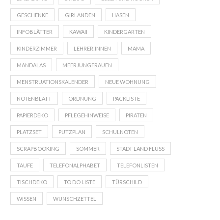
GESCHENKE
GIRLANDEN
HASEN
INFOBLÄTTER
KAWAII
KINDERGARTEN
KINDERZIMMER
LEHRER:INNEN
MAMA
MANDALAS
MEERJUNGFRAUEN
MENSTRUATIONSKALENDER
NEUE WOHNUNG
NOTENBLATT
ORDNUNG
PACKLISTE
PAPIERDEKO
PFLEGEHINWEISE
PIRATEN
PLATZSET
PUTZPLAN
SCHULNOTEN
SCRAPBOOKING
SOMMER
STADT LAND FLUSS
TAUFE
TELEFONALPHABET
TELEFONLISTEN
TISCHDEKO
TO DO LISTE
TÜRSCHILD
WISSEN
WUNSCHZETTEL