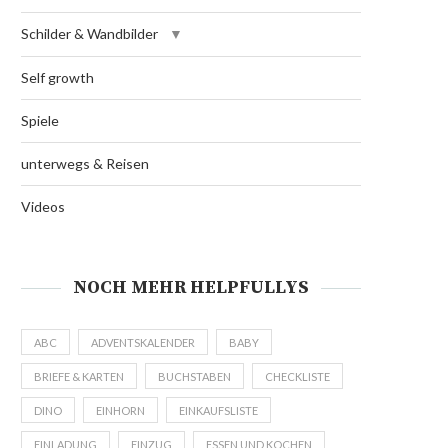
Schilder & Wandbilder
Self growth
Spiele
unterwegs & Reisen
Videos
NOCH MEHR HELPFULLYS
ABC
ADVENTSKALENDER
BABY
BRIEFE & KARTEN
BUCHSTABEN
CHECKLISTE
DINO
EINHORN
EINKAUFSLISTE
EINLADUNG
EINZUG
ESSEN UND KOCHEN