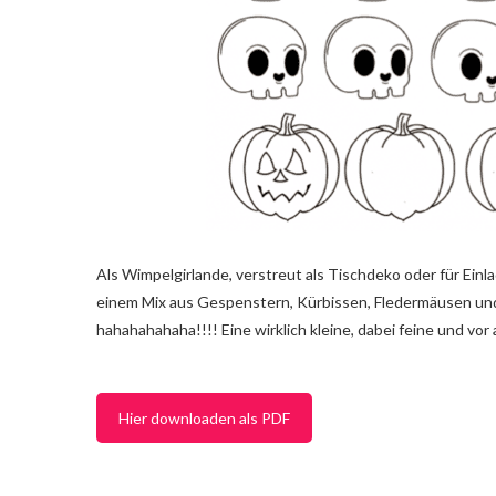
Als Wimpelgirlande, verstreut als Tischdeko oder für Ein
einem Mix aus Gespenstern, Kürbissen, Fledermäusen und
hahahahahaha!!!! Eine wirklich kleine, dabei feine und vo
Hier downloaden als PDF