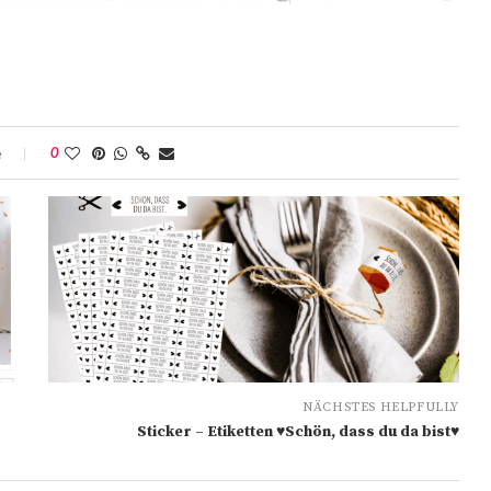
e
0
NÄCHSTES HELPFULLY
Sticker – Etiketten ♥Schön, dass du da bist♥