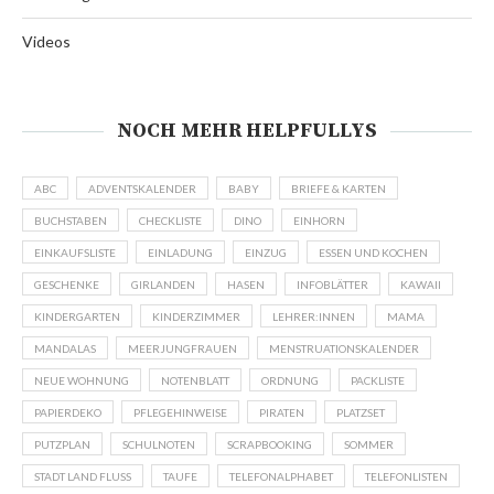
Videos
NOCH MEHR HELPFULLYS
ABC
ADVENTSKALENDER
BABY
BRIEFE & KARTEN
BUCHSTABEN
CHECKLISTE
DINO
EINHORN
EINKAUFSLISTE
EINLADUNG
EINZUG
ESSEN UND KOCHEN
GESCHENKE
GIRLANDEN
HASEN
INFOBLÄTTER
KAWAII
KINDERGARTEN
KINDERZIMMER
LEHRER:INNEN
MAMA
MANDALAS
MEERJUNGFRAUEN
MENSTRUATIONSKALENDER
NEUE WOHNUNG
NOTENBLATT
ORDNUNG
PACKLISTE
PAPIERDEKO
PFLEGEHINWEISE
PIRATEN
PLATZSET
PUTZPLAN
SCHULNOTEN
SCRAPBOOKING
SOMMER
STADT LAND FLUSS
TAUFE
TELEFONALPHABET
TELEFONLISTEN