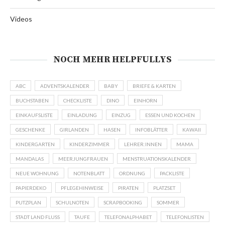
Videos
NOCH MEHR HELPFULLYS
ABC
ADVENTSKALENDER
BABY
BRIEFE & KARTEN
BUCHSTABEN
CHECKLISTE
DINO
EINHORN
EINKAUFSLISTE
EINLADUNG
EINZUG
ESSEN UND KOCHEN
GESCHENKE
GIRLANDEN
HASEN
INFOBLÄTTER
KAWAII
KINDERGARTEN
KINDERZIMMER
LEHRER:INNEN
MAMA
MANDALAS
MEERJUNGFRAUEN
MENSTRUATIONSKALENDER
NEUE WOHNUNG
NOTENBLATT
ORDNUNG
PACKLISTE
PAPIERDEKO
PFLEGEHINWEISE
PIRATEN
PLATZSET
PUTZPLAN
SCHULNOTEN
SCRAPBOOKING
SOMMER
STADT LAND FLUSS
TAUFE
TELEFONALPHABET
TELEFONLISTEN