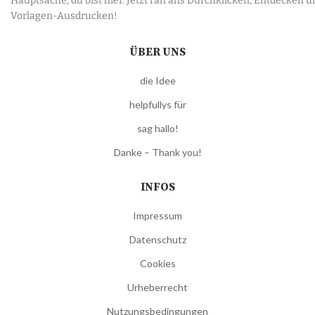
Hauptsache, du bist hier. Jetzt ran ans Durchklicken, Entdecken u
Vorlagen-Ausdrucken!
ÜBER UNS
die Idee
helpfullys für
sag hallo!
Danke – Thank you!
INFOS
Impressum
Datenschutz
Cookies
Urheberrecht
Nutzungsbedingungen