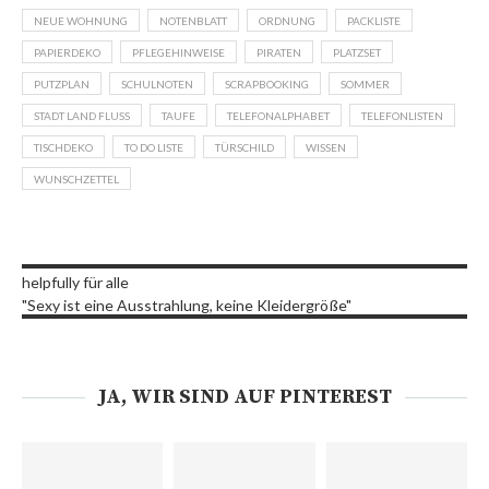
NEUE WOHNUNG
NOTENBLATT
ORDNUNG
PACKLISTE
PAPIERDEKO
PFLEGEHINWEISE
PIRATEN
PLATZSET
PUTZPLAN
SCHULNOTEN
SCRAPBOOKING
SOMMER
STADT LAND FLUSS
TAUFE
TELEFONALPHABET
TELEFONLISTEN
TISCHDEKO
TO DO LISTE
TÜRSCHILD
WISSEN
WUNSCHZETTEL
helpfully für alle
"Sexy ist eine Ausstrahlung, keine Kleidergröße"
JA, WIR SIND AUF PINTEREST