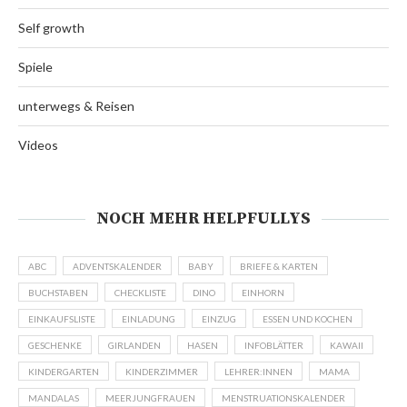
Self growth
Spiele
unterwegs & Reisen
Videos
NOCH MEHR HELPFULLYS
ABC
ADVENTSKALENDER
BABY
BRIEFE & KARTEN
BUCHSTABEN
CHECKLISTE
DINO
EINHORN
EINKAUFSLISTE
EINLADUNG
EINZUG
ESSEN UND KOCHEN
GESCHENKE
GIRLANDEN
HASEN
INFOBLÄTTER
KAWAII
KINDERGARTEN
KINDERZIMMER
LEHRER:INNEN
MAMA
MANDALAS
MEERJUNGFRAUEN
MENSTRUATIONSKALENDER