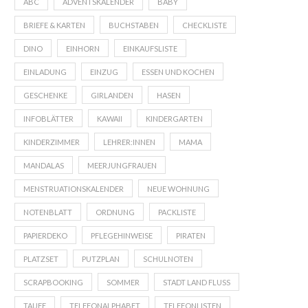
ABC
ADVENTSKALENDER
BABY
BRIEFE & KARTEN
BUCHSTABEN
CHECKLISTE
DINO
EINHORN
EINKAUFSLISTE
EINLADUNG
EINZUG
ESSEN UND KOCHEN
GESCHENKE
GIRLANDEN
HASEN
INFOBLÄTTER
KAWAII
KINDERGARTEN
KINDERZIMMER
LEHRER:INNEN
MAMA
MANDALAS
MEERJUNGFRAUEN
MENSTRUATIONSKALENDER
NEUE WOHNUNG
NOTENBLATT
ORDNUNG
PACKLISTE
PAPIERDEKO
PFLEGEHINWEISE
PIRATEN
PLATZSET
PUTZPLAN
SCHULNOTEN
SCRAPBOOKING
SOMMER
STADT LAND FLUSS
TAUFE
TELEFONALPHABET
TELEFONLISTEN