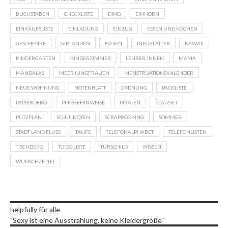
BUCHSTABEN
CHECKLISTE
DINO
EINHORN
EINKAUFSLISTE
EINLADUNG
EINZUG
ESSEN UND KOCHEN
GESCHENKE
GIRLANDEN
HASEN
INFOBLÄTTER
KAWAII
KINDERGARTEN
KINDERZIMMER
LEHRER:INNEN
MAMA
MANDALAS
MEERJUNGFRAUEN
MENSTRUATIONSKALENDER
NEUE WOHNUNG
NOTENBLATT
ORDNUNG
PACKLISTE
PAPIERDEKO
PFLEGEHINWEISE
PIRATEN
PLATZSET
PUTZPLAN
SCHULNOTEN
SCRAPBOOKING
SOMMER
STADT LAND FLUSS
TAUFE
TELEFONALPHABET
TELEFONLISTEN
TISCHDEKO
TO DO LISTE
TÜRSCHILD
WISSEN
WUNSCHZETTEL
helpfully für alle
"Sexy ist eine Ausstrahlung, keine Kleidergröße"